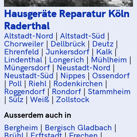
Hausgeräte Reparatur Köln
Raderthal
Altstadt-Nord
|
Altstadt-Süd
|
Chorweiler
|
Dellbrück
|
Deutz
|
Ehrenfeld
|
Junkersdorf
|
Kalk
|
Lindenthal
|
Longerich
|
Mühlheim
|
Müngersdorf
|
Neustadt-Nord
|
Neustadt-Süd
|
Nippes
|
Ossendorf
|
Poll
|
Riehl
|
Rodenkirchen
|
Roggendorf
|
Rondorf
|
Stammheim
|
Sülz
|
Weiß
|
Zollstock
Ausserdem auch in
Bergheim
|
Bergisch Gladbach
|
Brühl
|
Erftstadt
|
Frechen
|