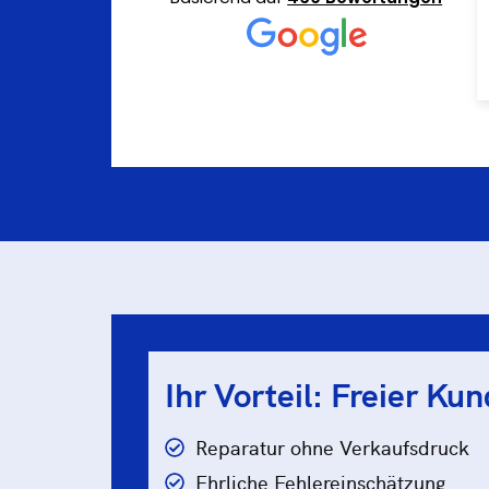
zeitnah möglich. Die Fehlersuche war
erfolgreich und es musste kein Ersatzteil
bestellt/eingebaut werden, da es sich
Weiterlesen
lediglich um eine verstopfte Leitung
handelte. Der Monteur war sehr freundlich,
mehr kann man nicht erwarten.
Ihr Vorteil: Freier Ku
Reparatur ohne Verkaufsdruck
Ehrliche Fehlereinschätzung