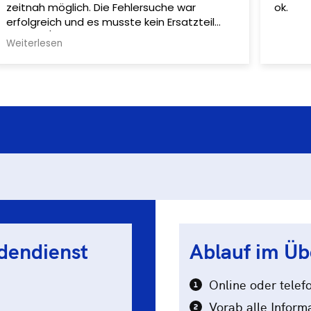
ok.
freundl
bestäti
ndendienst
Ablauf im Üb
Online oder telef
Vorab alle Inform