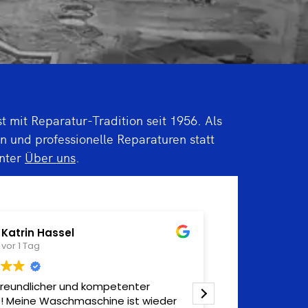
mit Reparatur-Tradition seit 1956. Als
n und professionelle Reparaturen statt
unter
Über uns
.
Ralf Offergeld
Matthi
vor 2 Tagen
vor 1 Wo
aratur ging professionell und zügig
War top - ausge
tten. Termintreue und ein sehr
10 Minuten wied