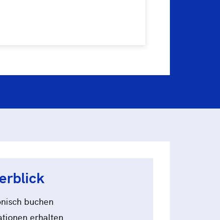
icher Mitarbeiter haben mich
gt.
erblick
onisch buchen
ationen erhalten