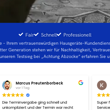
Fair
Schnell
Professionell
 – Ihrem vertrauenswürdigen Hausgeräte-Kundendienst 
tter Generation stehen wir für Nachhaltigkeit, Vertraue
nseren Testsieg bei „Achtung Abzocke“ erfahren Sie 
Katrin Hassel
vor 1 Tag
Super freundlicher und kompetenter
Die Rep
Service! Meine Waschmaschine ist wieder
von sta