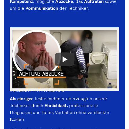
Kompetenz
, mögliche
Abzocke
, das
Auftreten
sowie
um die
Kommunikation
der Techniker.
Die Miesen GmbH im TV-Test 2018
Als einziger
Testteilnehmer überzeugten unsere
Techniker durch
Ehrlichkeit
, professionelle
Diagnosen und faires Verhalten ohne versteckte
Kosten.