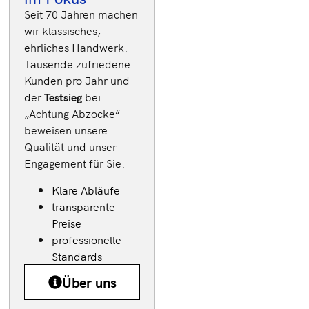
Seit 70 Jahren machen
Techniker
wir klassisches,
deutschlandweit
ehrliches Handwerk.
verfügbar
Tausende zufriedene
Schnelle und
Kunden pro Jahr und
der
Testsieg
bei
effiziente
„Achtung Abzocke“
Reparaturen
beweisen unsere
Transparente
Qualität und unser
Kosten
Engagement für Sie.
Ca. 18.000
Klare Abläufe
Kunden im
transparente
Jahr
Preise
professionelle
Standards
Über uns