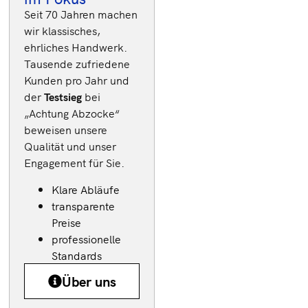
Seit 70 Jahren machen
Techniker
wir klassisches,
deutschlandweit
ehrliches Handwerk.
verfügbar
Tausende zufriedene
Schnelle und
Kunden pro Jahr und
der
Testsieg
bei
effiziente
„Achtung Abzocke“
Reparaturen
beweisen unsere
Transparente
Qualität und unser
Kosten
Engagement für Sie.
Ca. 18.000
Klare Abläufe
Kunden im
transparente
Jahr
Preise
professionelle
Standards
Über uns