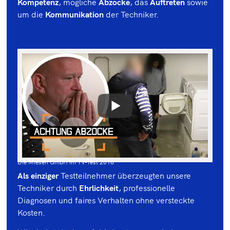
Kompetenz
, mögliche
Abzocke
, das
Auftreten
sowie
um die
Kommunikation
der Techniker.
Die Miesen GmbH im TV-Test 2018
Als einziger
Testteilnehmer überzeugten unsere
Techniker durch
Ehrlichkeit
, professionelle
Diagnosen und faires Verhalten ohne versteckte
Kosten.