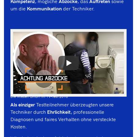
Kompetenz
, mögliche
Abzocke
, das
Auftreten
sowie
um die
Kommunikation
der Techniker.
Die Miesen GmbH im TV-Test 2018
Als einziger
Testteilnehmer überzeugten unsere
Techniker durch
Ehrlichkeit
, professionelle
Diagnosen und faires Verhalten ohne versteckte
Kosten.