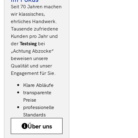
Seit 70 Jahren machen
Techniker
wir klassisches,
deutschlandweit
ehrliches Handwerk.
verfügbar
Tausende zufriedene
Schnelle und
Kunden pro Jahr und
der
Testsieg
bei
effiziente
„Achtung Abzocke“
Reparaturen
beweisen unsere
Transparente
Qualität und unser
Kosten
Engagement für Sie.
Ca. 18.000
Klare Abläufe
Kunden im
transparente
Jahr
Preise
professionelle
Standards
Über uns