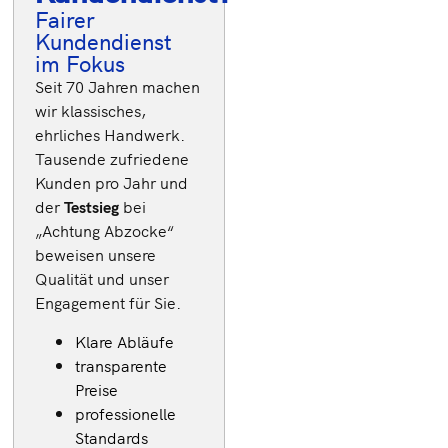
Fairer
20-30
Kundendienst
fachkundige
im Fokus
Seit 70 Jahren machen
Techniker
wir klassisches,
deutschlandweit
ehrliches Handwerk.
verfügbar
Tausende zufriedene
Schnelle und
Kunden pro Jahr und
der
Testsieg
bei
effiziente
„Achtung Abzocke“
Reparaturen
beweisen unsere
Transparente
Qualität und unser
Kosten
Engagement für Sie.
Ca. 18.000
Klare Abläufe
Kunden im
transparente
Jahr
Preise
professionelle
Standards