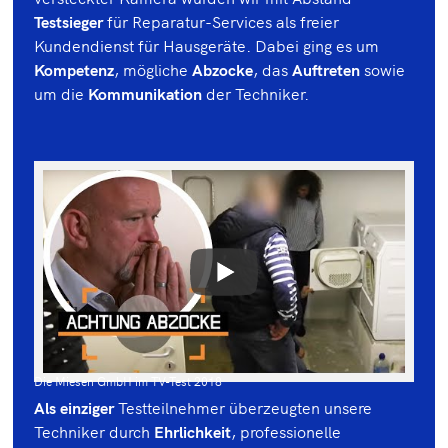
Testsieger
für Reparatur-Services als freier
Kundendienst für Hausgeräte. Dabei ging es um
Kompetenz
, mögliche
Abzocke
, das
Auftreten
sowie
um die
Kommunikation
der Techniker.
Die Miesen GmbH im TV-Test 2018
Als einziger
Testteilnehmer überzeugten unsere
Techniker durch
Ehrlichkeit
, professionelle